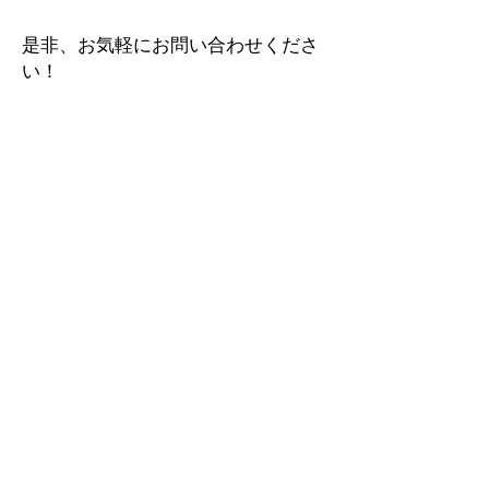
是非、お気軽にお問い合わせくださ
い！
代表挨拶
数字で見るCREVO
​会社概要
加工設備
一覧
株式会社クレボ
東莞創進精機有限公司（中国）
科力宝（香港）有限公司
CREVOの特色